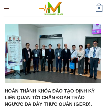
Skip
0
to
content
HOÀN THÀNH KHÓA ĐÀO TẠO ĐỊNH KỲ
LIÊN QUAN TỚI CHẨN ĐOÁN TRÀO
NGƯỢC DẠ DÀY THỰC QUẢN (GERD),