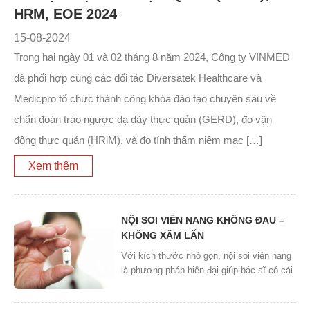
HRM, EOE 2024
15-08-2024
Trong hai ngày 01 và 02 tháng 8 năm 2024, Công ty VINMED
đã phối hợp cùng các đối tác Diversatek Healthcare và
Medicpro tổ chức thành công khóa đào tạo chuyên sâu về
chẩn đoán trào ngược dạ dày thực quản (GERD), đo vận
động thực quản (HRiM), và đo tính thấm niêm mạc […]
Xem thêm
NỘI SOI VIÊN NANG KHÔNG ĐAU –
KHÔNG XÂM LẤN
Với kích thước nhỏ gọn, nội soi viên nang
là phương pháp hiện đại giúp bác sĩ có cái
nhìn trực quan bên trong ống tiêu hoá, nhất
là chẩn đoán sớm các bệnh lý ruột non nội