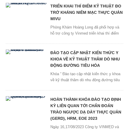
soi dạ dày – đại tràng không tiếp cận được
TRIỂN KHAI THÍ ĐIỂM KỸ THUẬT ĐO
mà không xâm lấn, không gây đau […]
TRỞ KHÁNG NIÊM MẠC THỰC QUẢN
MIVU
Phòng Khám Hoàng Long đã phối hợp và
hỗ trợ công ty Vinmed triển khai thí điểm
kỹ thuật đo trở kháng niêm mạc thực quản
Mivu của hãng Diversatek Healthcare, đây
là công nghệ tiên tiến nhất hiện nay trong
ĐÀO TẠO CẬP NHẬT KIẾN THỨC Y
chẩn đoán Gerd. Việc thí điểm giúp các
KHOA VỀ KỸ THUẬT THĂM DÒ NHU
chuyên gia đầu ngành tiếp cận […]
ĐỘNG ĐƯỜNG TIÊU HÓA
Khóa “ Đào tạo cập nhật kiến thức y khoa
về kỹ thuật thăm dò nhu động đường tiêu
hóa” được tổ chức bởi Viện Nghiên cứu và
Đào tạo tiêu hóa – gan mật đã khép lại
trong niềm hân hoan và vui mừng của tất
HOÀN THÀNH KHÓA ĐÀO TẠO ĐỊNH
cả các học viên tham dự. Khóa đào […]
KỲ LIÊN QUAN TỚI CHẨN ĐOÁN
TRÀO NGƯỢC DẠ DÀY THỰC QUẢN
(GERD), HRM, EOE 2023
Ngày 16,17/08/2023 Công ty VINMED và