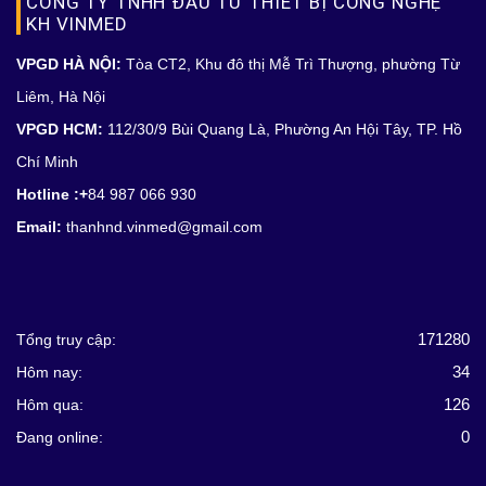
CÔNG TY TNHH ĐẦU TƯ THIẾT BỊ CÔNG NGHỆ
KH VINMED
VPGD HÀ NỘI:
Tòa CT2, Khu đô thị Mễ Trì Thượng, phường Từ
Liêm, Hà Nội
VPGD HCM:
112/30/9 Bùi Quang Là, Phường An Hội Tây, TP. Hồ
Chí Minh
Hotline :+
84 987 066 930
Email:
thanhnd.vinmed@gmail.com
171280
Tổng truy cập:
34
Hôm nay:
126
Hôm qua:
0
Đang online: