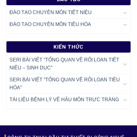
ngược dạ dày thực quản 24h và Đo áp lực
thực quản, áp lực hậu […]
ĐÀO TẠO CHUYÊN MÔN TIẾT NIỆU
ĐÀO TẠO CHUYÊN MÔN TIÊU HÓA
KIẾN THỨC
SERI BÀI VIẾT “TỔNG QUAN VỀ RỐI LOẠN TIẾT
NIỆU – SINH DỤC”
SERI BÀI VIẾT “TỔNG QUAN VỀ RỐI LOẠN TIÊU
HÓA”
TÀI LIỆU BỆNH LÝ VỀ HẬU MÔN TRỰC TRÀNG