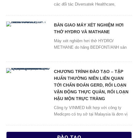
các đối tác Diversatek Healthcare,
Medicpro tổ chức liên quan tới chẩn đoán
trào ngược dạ dày thực quản (GERD), đo
vận động thực quản (HRiM) và đo tính
BÀN GIAO MÁY XÉT NGHIỆM HƠI
thấm niêm mạc thực quản ( GERD,Non-
THỞ HYDRO VÀ MATHANE
GERD,EOE ). Khóa đào tạo có sự tham dự
Máy xét nghiệm hơi thở HYDRO/
của hơn 50 giáo sư, […]
METHANE do hãng BEDFONT/ANH sản
xuất. Sản phẩm được công ty TNHH Đầu
Tư Thiết Bị Công Nghệ Khoa Học Vinmed
phân phối độc quyền tại Việt Nam. Trong
CHƯƠNG TRÌNH ĐÀO TẠO – TẬP
tháng 7 và tháng 8 năm 2023 Công ty
HUẤN THƯỜNG NIÊN LIÊN QUAN
TNHH Đầu Tư Thiết Bị Công Nghệ Khoa
TỚI CHẨN ĐOÁN GERD, RỐI LOẠN
học Vinmed đã […]
VẬN ĐỘNG THỰC QUẢN, RỐI LOẠN
HẬU MỘN TRỰC TRÀNG
Công ty VINMED kết hợp với công ty
Medicpro có trụ sở tại Malaysia là đơn vị
phân phối sản phẩm của hãng Diversatek
Healthcare/ MỸ tổ chức chương trình đào
tạo thường niên liên quan tới “Theo dõi trào
ĐÀO TẠO