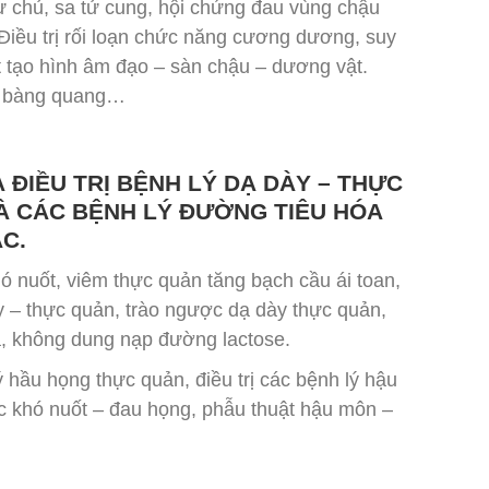
tự chủ, sa tử cung, hội chứng đau vùng chậu
Điều trị rối loạn chức năng cương dương, suy
t tạo hình âm đạo – sàn chậu – dương vật.
thư bàng quang…
 ĐIỀU TRỊ BỆNH LÝ DẠ DÀY – THỰC
À CÁC BỆNH LÝ ĐƯỜNG TIÊU HÓA
C.
hó nuốt, viêm thực quản tăng bạch cầu ái toan,
y – thực quản, trào ngược dạ dày thực quản,
óa, không dung nạp đường lactose.
ý hầu họng thực quản, điều trị các bệnh lý hậu
việc khó nuốt – đau họng, phẫu thuật hậu môn –