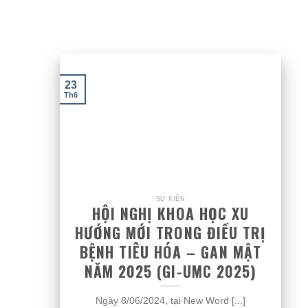
23
Th6
SỰ KIỆN
HỘI NGHỊ KHOA HỌC XU
HƯỚNG MỚI TRONG ĐIỀU TRỊ
BỆNH TIÊU HÓA – GAN MẬT
NĂM 2025 (GI-UMC 2025)
Ngày 8/06/2024, tại New Word [...]