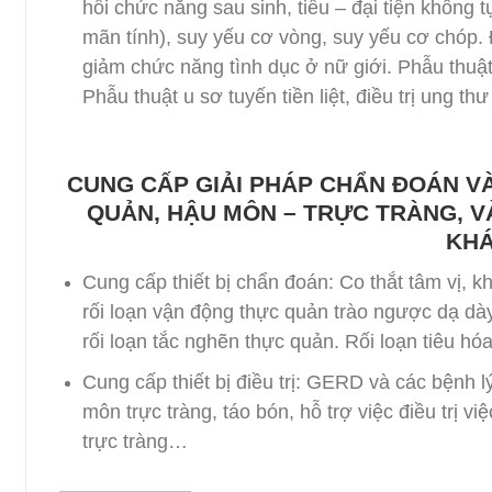
hồi chức năng sau sinh, tiểu – đại tiện không 
mãn tính), suy yếu cơ vòng, suy yếu cơ chóp. 
giảm chức năng tình dục ở nữ giới. Phẫu thuậ
Phẫu thuật u sơ tuyến tiền liệt, điều trị ung 
CUNG CẤP GIẢI PHÁP CHẨN ĐOÁN VÀ
QUẢN, HẬU MÔN – TRỰC TRÀNG, V
KHÁ
Cung cấp thiết bị chẩn đoán: Co thắt tâm vị, k
rối loạn vận động thực quản trào ngược dạ dà
rối loạn tắc nghẽn thực quản. Rối loạn tiêu h
Cung cấp thiết bị điều trị: GERD và các bệnh l
môn trực tràng, táo bón, hỗ trợ việc điều trị 
trực tràng…