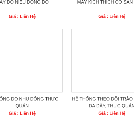
ÁY ĐO NIỆU DÒNG ĐỒ
MÁY KÍCH THÍCH CƠ SÀN
Giá : Liên Hệ
Giá : Liên Hệ
HỐNG ĐO NHU ĐỘNG THỰC
HỆ THỐNG THEO DÕI TRÀ
QUẢN
DẠ DÀY, THỰC QUẢ
Giá : Liên Hệ
Giá : Liên Hệ