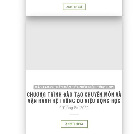
XEM THÊM
ĐÀO TẠO CHUYÊN MÔN TIẾT NIỆU NIỆU ĐỘNG HỌC
CHƯƠNG TRÌNH ĐÀO TẠO CHUYÊN MÔN VÀ
VẬN HÀNH HỆ THỐNG ĐO NIỆU ĐỘNG HỌC
9 Tháng Ba, 2022
XEM THÊM