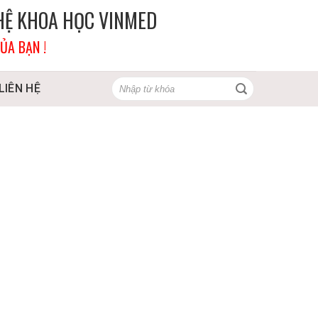
HỆ KHOA HỌC VINMED
ỦA BẠN !
Tìm
LIÊN HỆ
kiếm: