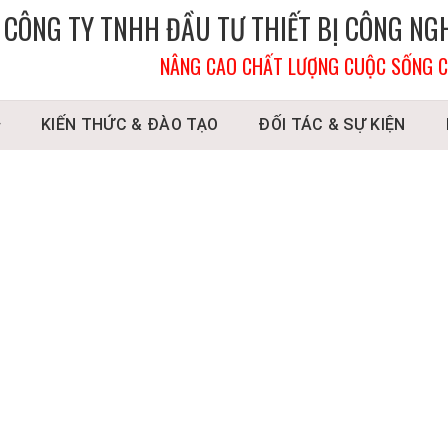
CÔNG TY TNHH ĐẦU TƯ THIẾT BỊ CÔNG NG
NÂNG CAO CHẤT LƯỢNG CUỘC SỐNG C
KIẾN THỨC & ĐÀO TẠO
ĐỐI TÁC & SỰ KIỆN