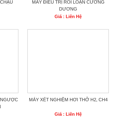
 CHẬU
MÁY ĐIỀU TRỊ RỐI LOẠN CƯƠNG
DƯƠNG
Giá : Liên Hệ
O NGƯỢC
MÁY XÉT NGHIỆM HƠI THỞ H2, CH4
N
Giá : Liên Hệ