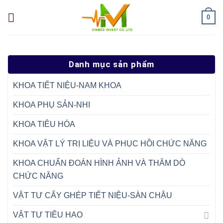
Skip
0
to
content
Danh mục sản phẩm
KHOA TIẾT NIỆU-NAM KHOA
KHOA PHỤ SẢN-NHI
KHOA TIÊU HÓA
KHOA VẬT LÝ TRỊ LIỆU VÀ PHỤC HỒI CHỨC NĂNG
KHOA CHUẨN ĐOÁN HÌNH ẢNH VÀ THĂM DÒ
CHỨC NĂNG
VẬT TƯ CẤY GHÉP TIẾT NIỆU-SÀN CHẬU
VẬT TƯ TIÊU HAO