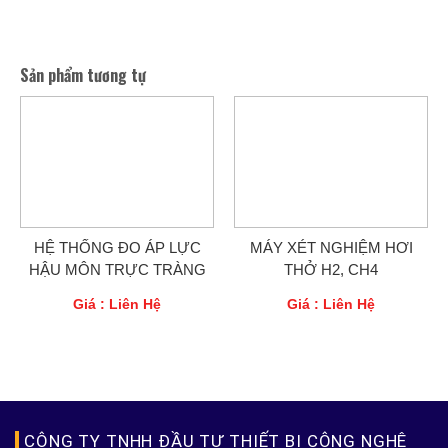
Sản phẩm tương tự
HỆ THỐNG ĐO ÁP LỰC
MÁY XÉT NGHIỆM HƠI
HẬU MÔN TRỰC TRÀNG
THỞ H2, CH4
Giá : Liên Hệ
Giá : Liên Hệ
CÔNG TY TNHH ĐẦU TƯ THIẾT BỊ CÔNG NGHỆ