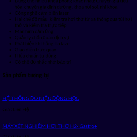
Dùng cho nhiều khoa phòng khác nhau: Chuyên gia tiêu
hóa, chuyên gia dinh dưỡng, khoa nội soi, nhi khoa.
Công nghệ cảm biến laser
Hai chế độ mẫu; kiểm tra hơi thở từ xa thông qua túi hơi
thở và kiểm tra trực tiếp
Màn hình cảm ứng
Quản lý chẩn đoán dịch vụ
Phát hiện khí bằng tia laze
Giao diện trực quan
Hiệu chuẩn tự động
Có chế độ nhắc nhở bảo trì
Sản phẩm tương tự
HỆ THỐNG ĐO NIỆU ĐỘNG HỌC
Giá : Liên Hệ
MÁY XÉT NGHIỆM HƠI THỞ H2- Gastro+
Giá : Liên Hệ