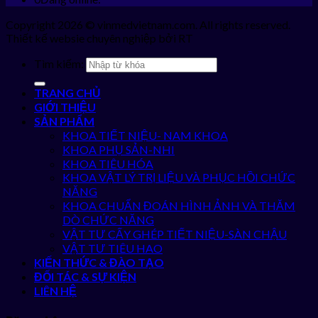
Copyright 2026 © vinmedvietnam.com. All rights reserved.
Thiết kế websie chuyên nghiệp bởi RT
Tìm kiếm:
TRANG CHỦ
GIỚI THIỆU
SẢN PHẨM
KHOA TIẾT NIỆU- NAM KHOA
KHOA PHỤ SẢN-NHI
KHOA TIÊU HÓA
KHOA VẬT LÝ TRỊ LIỆU VÀ PHỤC HỒI CHỨC
NĂNG
KHOA CHUẨN ĐOÁN HÌNH ẢNH VÀ THĂM
DÒ CHỨC NĂNG
VẬT TƯ CẤY GHÉP TIẾT NIỆU-SÀN CHẬU
VẬT TƯ TIÊU HAO
KIẾN THỨC & ĐÀO TẠO
ĐỐI TÁC & SỰ KIỆN
LIÊN HỆ