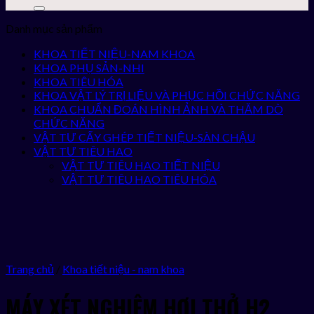
Danh mục sản phẩm
KHOA TIẾT NIỆU-NAM KHOA
KHOA PHỤ SẢN-NHI
KHOA TIÊU HÓA
KHOA VẬT LÝ TRỊ LIỆU VÀ PHỤC HỒI CHỨC NĂNG
KHOA CHUẨN ĐOÁN HÌNH ẢNH VÀ THĂM DÒ
CHỨC NĂNG
VẬT TƯ CẤY GHÉP TIẾT NIỆU-SÀN CHẬU
VẬT TƯ TIÊU HAO
VẬT TƯ TIÊU HAO TIẾT NIỆU
VẬT TƯ TIÊU HAO TIÊU HÓA
Trang chủ
/
Khoa tiết niệu - nam khoa
MÁY XÉT NGHIỆM HƠI THỞ H2,