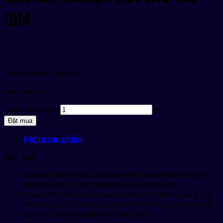
CH4
Mã sản phẩm : Liên hệ
Giá :
Liên Hệ
Chọn số lượng
-
+
Đặt mua
Mô tả sản phẩm
Đặc Tính
GastroCH4ECK® Gastrolyzer® là máy theo dõi hydro
và mêtan để hỗ trợ chẩn đoán rối loạn tiêu hóa.
Giúp phát hiện các rối loạn dạ dày-ruột: không dung nạp
thực phẩm, hội chứng ruột kích thích (IBS), sự phát triển
quá mức của vi khuẩn ruột non (SIBO).