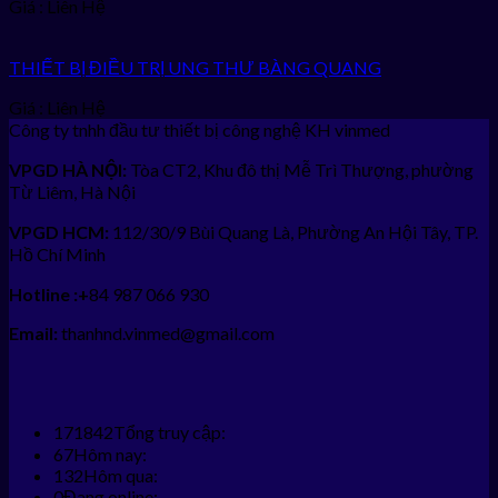
Giá : Liên Hệ
THIẾT BỊ ĐIỀU TRỊ UNG THƯ BÀNG QUANG
Giá : Liên Hệ
Công ty tnhh đầu tư thiết bị công nghệ KH vinmed
VPGD HÀ NỘI:
Tòa CT2, Khu đô thị Mễ Trì Thượng, phường
Từ Liêm, Hà Nội
VPGD HCM:
112/30/9 Bùi Quang Là, Phường An Hội Tây, TP.
Hồ Chí Minh
Hotline :+
84 987 066 930
Email:
thanhnd.vinmed@gmail.com
171842
Tổng truy cập:
67
Hôm nay:
132
Hôm qua:
0
Đang online: