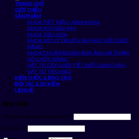
TRANG CHỦ
GIỚI THIỆU
SẢN PHẨM
KHOA TIẾT NIỆU- NAM KHOA
KHOA PHỤ SẢN-NHI
KHOA TIÊU HÓA
KHOA VẬT LÝ TRỊ LIỆU VÀ PHỤC HỒI CHỨC
NĂNG
KHOA CHUẨN ĐOÁN HÌNH ẢNH VÀ THĂM
DÒ CHỨC NĂNG
VẬT TƯ CẤY GHÉP TIẾT NIỆU-SÀN CHẬU
VẬT TƯ TIÊU HAO
KIẾN THỨC & ĐÀO TẠO
ĐỐI TÁC & SỰ KIỆN
LIÊN HỆ
Đăng nhập
Tên tài khoản hoặc địa chỉ email
*
Mật khẩu
*