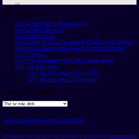
Danh mục sản phẩm
KHOA TIẾT NIỆU-NAM KHOA
KHOA PHỤ SẢN-NHI
KHOA TIÊU HÓA
KHOA VẬT LÝ TRỊ LIỆU VÀ PHỤC HỒI CHỨC NĂNG
KHOA CHUẨN ĐOÁN HÌNH ẢNH VÀ THĂM DÒ
CHỨC NĂNG
VẬT TƯ CẤY GHÉP TIẾT NIỆU-SÀN CHẬU
VẬT TƯ TIÊU HAO
VẬT TƯ TIÊU HAO TIẾT NIỆU
VẬT TƯ TIÊU HAO TIÊU HÓA
Hiển thị tất cả %d kết quả
MÁY SIÊU ÂM ĐA NĂNG XÁCH TAY
Giá : Liên Hệ
Công ty tnhh đầu tư thiết bị công nghệ KH vinmed