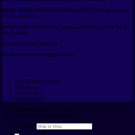
VPGD HÀ NỘI:
Tòa CT2, Khu đô thị Mễ Trì Thượng, phường
Từ Liêm, Hà Nội
VPGD HCM:
112/30/9 Bùi Quang Là, Phường An Hội Tây, TP.
Hồ Chí Minh
Hotline :+
84 987 066 930
Email:
thanhnd.vinmed@gmail.com
171609
Tổng truy cập:
99
Hôm nay:
157
Hôm qua:
1
Đang online:
Copyright 2026 © vinmedvietnam.com. All rights reserved.
Thiết kế websie chuyên nghiệp bởi RT
Tìm kiếm: