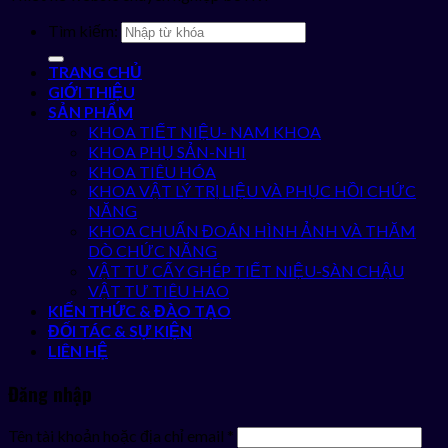
Tìm kiếm:
TRANG CHỦ
GIỚI THIỆU
SẢN PHẨM
KHOA TIẾT NIỆU- NAM KHOA
KHOA PHỤ SẢN-NHI
KHOA TIÊU HÓA
KHOA VẬT LÝ TRỊ LIỆU VÀ PHỤC HỒI CHỨC
NĂNG
KHOA CHUẨN ĐOÁN HÌNH ẢNH VÀ THĂM
DÒ CHỨC NĂNG
VẬT TƯ CẤY GHÉP TIẾT NIỆU-SÀN CHẬU
VẬT TƯ TIÊU HAO
KIẾN THỨC & ĐÀO TẠO
ĐỐI TÁC & SỰ KIỆN
LIÊN HỆ
Đăng nhập
Tên tài khoản hoặc địa chỉ email
*