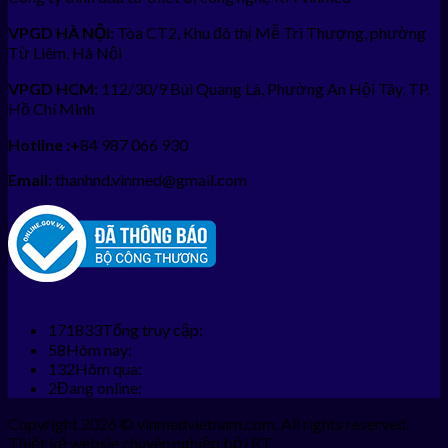
VPGD HÀ NỘI:
Tòa CT2, Khu đô thị Mễ Trì Thượng, phường
Từ Liêm, Hà Nội
VPGD HCM:
112/30/9 Bùi Quang Là, Phường An Hội Tây, TP.
Hồ Chí Minh
Hotline :+
84 987 066 930
Email:
thanhnd.vinmed@gmail.com
171833
Tổng truy cập:
58
Hôm nay:
132
Hôm qua:
2
Đang online:
Copyright 2026 © vinmedvietnam.com. All rights reserved.
Thiết kế websie chuyên nghiệp bởi RT