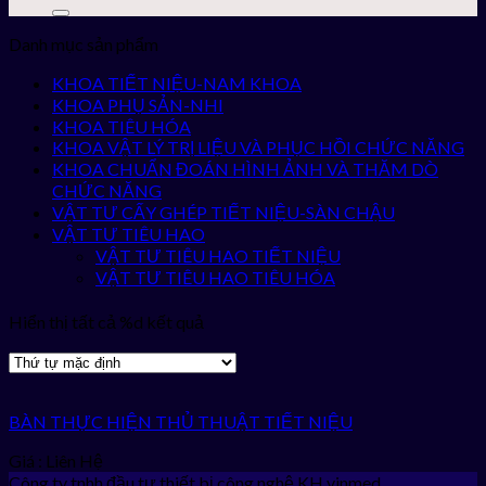
Danh mục sản phẩm
KHOA TIẾT NIỆU-NAM KHOA
KHOA PHỤ SẢN-NHI
KHOA TIÊU HÓA
KHOA VẬT LÝ TRỊ LIỆU VÀ PHỤC HỒI CHỨC NĂNG
KHOA CHUẨN ĐOÁN HÌNH ẢNH VÀ THĂM DÒ
CHỨC NĂNG
VẬT TƯ CẤY GHÉP TIẾT NIỆU-SÀN CHẬU
VẬT TƯ TIÊU HAO
VẬT TƯ TIÊU HAO TIẾT NIỆU
VẬT TƯ TIÊU HAO TIÊU HÓA
Hiển thị tất cả %d kết quả
BÀN THỰC HIỆN THỦ THUẬT TIẾT NIỆU
Giá : Liên Hệ
Công ty tnhh đầu tư thiết bị công nghệ KH vinmed