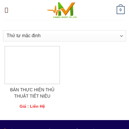
Skip
0
to
content
BÀN THỰC HIỆN THỦ
THUẬT TIẾT NIỆU
Giá : Liên Hệ