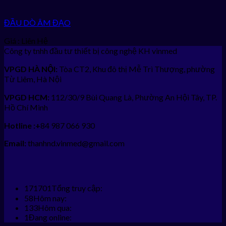
ĐẦU DÒ ÂM ĐẠO
Giá : Liên Hệ
Công ty tnhh đầu tư thiết bị công nghệ KH vinmed
VPGD HÀ NỘI:
Tòa CT2, Khu đô thị Mễ Trì Thượng, phường
Từ Liêm, Hà Nội
VPGD HCM:
112/30/9 Bùi Quang Là, Phường An Hội Tây, TP.
Hồ Chí Minh
Hotline :+
84 987 066 930
Email:
thanhnd.vinmed@gmail.com
171701
Tổng truy cập:
58
Hôm nay:
133
Hôm qua:
1
Đang online: