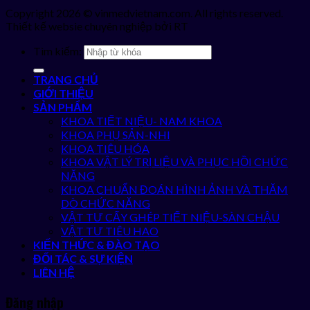
Copyright 2026 © vinmedvietnam.com. All rights reserved.
Thiết kế websie chuyên nghiệp bởi RT
Tìm kiếm:
TRANG CHỦ
GIỚI THIỆU
SẢN PHẨM
KHOA TIẾT NIỆU- NAM KHOA
KHOA PHỤ SẢN-NHI
KHOA TIÊU HÓA
KHOA VẬT LÝ TRỊ LIỆU VÀ PHỤC HỒI CHỨC
NĂNG
KHOA CHUẨN ĐOÁN HÌNH ẢNH VÀ THĂM
DÒ CHỨC NĂNG
VẬT TƯ CẤY GHÉP TIẾT NIỆU-SÀN CHẬU
VẬT TƯ TIÊU HAO
KIẾN THỨC & ĐÀO TẠO
ĐỐI TÁC & SỰ KIỆN
LIÊN HỆ
Đăng nhập