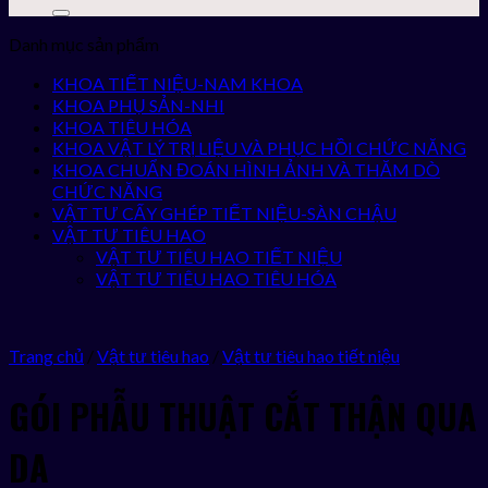
Danh mục sản phẩm
KHOA TIẾT NIỆU-NAM KHOA
KHOA PHỤ SẢN-NHI
KHOA TIÊU HÓA
KHOA VẬT LÝ TRỊ LIỆU VÀ PHỤC HỒI CHỨC NĂNG
KHOA CHUẨN ĐOÁN HÌNH ẢNH VÀ THĂM DÒ
CHỨC NĂNG
VẬT TƯ CẤY GHÉP TIẾT NIỆU-SÀN CHẬU
VẬT TƯ TIÊU HAO
VẬT TƯ TIÊU HAO TIẾT NIỆU
VẬT TƯ TIÊU HAO TIÊU HÓA
Trang chủ
/
Vật tư tiêu hao
/
Vật tư tiêu hao tiết niệu
GÓI PHẪU THUẬT CẮT THẬN QUA
DA