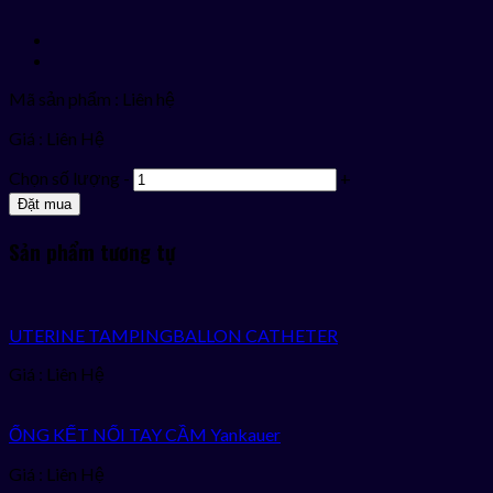
Mã sản phẩm : Liên hệ
Giá :
Liên Hệ
Chọn số lượng
-
+
Đặt mua
Sản phẩm tương tự
UTERINE TAMPINGBALLON CATHETER
Giá : Liên Hệ
ỐNG KẾT NỐI TAY CẦM Yankauer
Giá : Liên Hệ